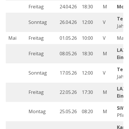
Freitag
24.04.26
18:30
M
Mona
Teil
Sonntag
26.04.26
12:00
V
Jahre
Mai
Freitag
01.05.26
10:00
V
Maiw
LAZ 
Freitag
08.05.26
18:30
M
Einsa
Teil
Sonntag
17.05.26
12:00
V
Jahre
LAZ 
Freitag
22.05.26
17:30
M
Einsa
SiWa
Montag
25.05.26
08:20
M
Pfing
Kame