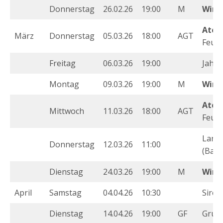
Donnerstag
26.02.26
19:00
M
Wint
Atem
März
Donnerstag
05.03.26
18:00
AGT
Feuch
Freitag
06.03.26
19:00
Jahr
Montag
09.03.26
19:00
M
Wint
Atem
Mittwoch
11.03.26
18:00
AGT
Feuch
Land
Donnerstag
12.03.26
11:00
(Baye
Dienstag
24.03.26
19:00
M
Wint
April
Samstag
04.04.26
10:30
Sire
Dienstag
14.04.26
19:00
GF
Grup