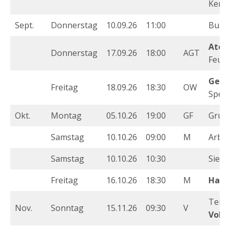
Kers
Sept.
Donnerstag
10.09.26
11:00
Bund
Atem
Donnerstag
17.09.26
18:00
AGT
Feuc
Geme
Freitag
18.09.26
18:30
OW
Speik
Okt.
Montag
05.10.26
19:00
GF
Grup
Samstag
10.10.26
09:00
M
Arbei
Samstag
10.10.26
10:30
Sier
Freitag
16.10.26
18:30
M
Haup
Teil
Nov.
Sonntag
15.11.26
09:30
V
Volk