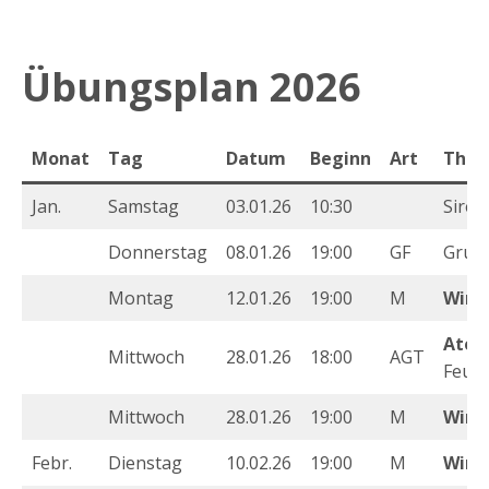
Übungsplan 2026
Monat
Tag
Datum
Beginn
Art
The
Jan.
Samstag
03.01.26
10:30
Sire
Donnerstag
08.01.26
19:00
GF
Grup
Montag
12.01.26
19:00
M
Wint
Atem
Mittwoch
28.01.26
18:00
AGT
Feuch
Mittwoch
28.01.26
19:00
M
Wint
Febr.
Dienstag
10.02.26
19:00
M
Wint