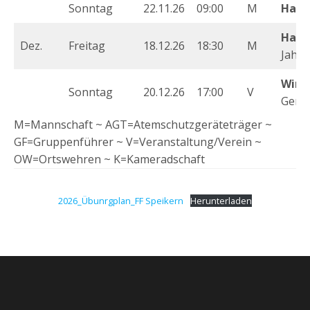
Sonntag
22.11.26
09:00
M
Haup
Haup
Dez.
Freitag
18.12.26
18:30
M
Jahre
Wint
Sonntag
20.12.26
17:00
V
Gerä
M=Mannschaft ~ AGT=Atemschutzgeräteträger ~
GF=Gruppenführer ~ V=Veranstaltung/Verein ~
OW=Ortswehren ~ K=Kameradschaft
2026_Übunrgplan_FF Speikern
Herunterladen