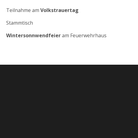
Teilnahme am
Volkstrauertag
Stammtisch
Wintersonnwendfeier
am Feuerwehrhaus