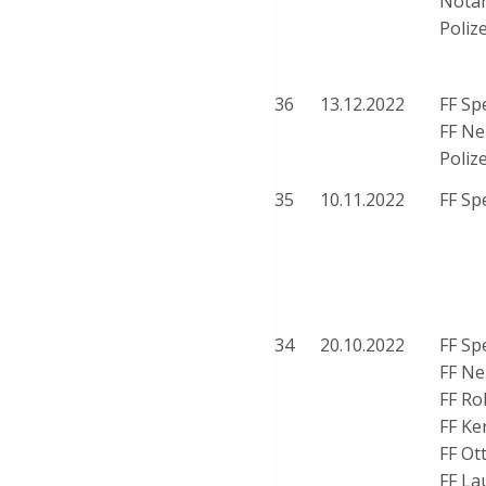
Notar
Polize
36
13.12.2022
FF Sp
FF Ne
Polize
35
10.11.2022
FF Sp
34
20.10.2022
FF Sp
FF Ne
FF Ro
FF Ke
FF Ot
FF La