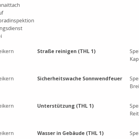
hnaittach
uf
bradinspektion
ngsdienst
i
eikern
Straße reinigen (THL 1)
Spe
Kap
eikern
Sicherheitswache Sonnwendfeuer
Spe
Bre
eikern
Unterstützung (THL 1)
Spe
Rei
eikern
Wasser in Gebäude (THL 1)
Spe