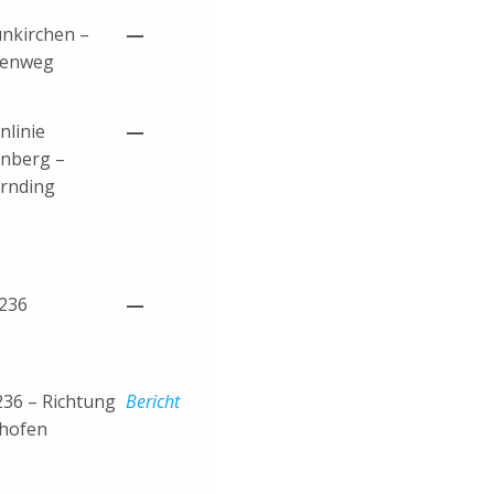
nkirchen –
—
tenweg
nlinie
—
nberg –
irnding
2236
—
236 – Richtung
Bericht
lhofen