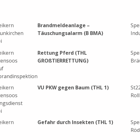
eikern
Brandmeldeanlage –
Spe
unkirchen
Täuschungsalarm (B BMA)
Ind
i
eikern
Rettung Pferd (THL
Spe
tensoos
GROßTIERRETTUNG)
Brä
uf
brandinspektion
eikern
VU PKW gegen Baum (THL 1)
St2
tensoos
Rol
ngsdienst
i
eikern
Gefahr durch Insekten (THL 1)
Spe
Röd