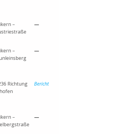
ikern –
—
ustriestraße
ikern –
—
unleinsberg
236 Richtung
Bericht
lhofen
ikern –
—
elbergstraße