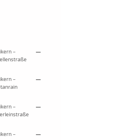
ikern –
—
ellenstraße
ikern –
—
itanrain
ikern –
—
terleinstraße
ikern –
—