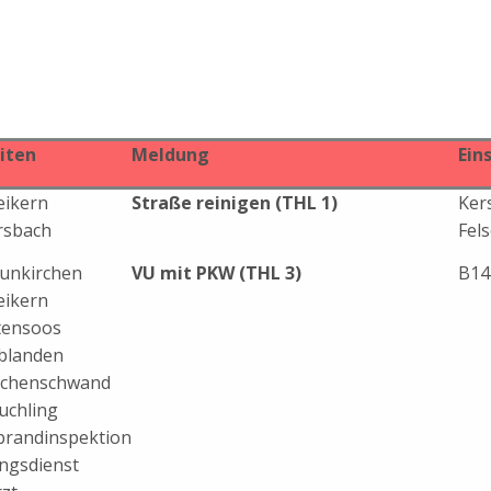
iten
Meldung
Ein
eikern
Straße reinigen (THL 1)
Ker
rsbach
Fel
unkirchen
VU mit PKW (THL 3)
B14
eikern
tensoos
blanden
ichenschwand
uchling
brandinspektion
ngsdienst