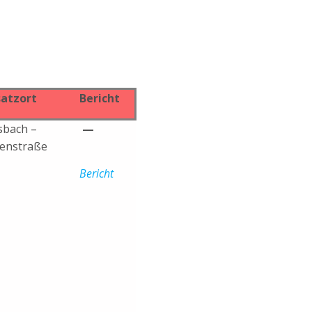
satzort
Bericht
sbach –
—
senstraße
Bericht