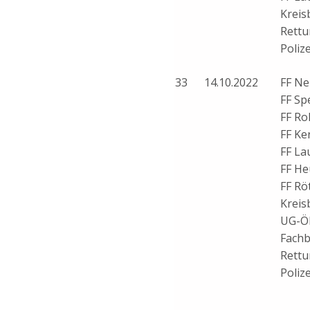
Kreis
Rettu
Polize
33
14.10.2022
FF Ne
FF Sp
FF Ro
FF Ke
FF La
FF He
FF Rö
Kreis
UG-Ö
Fach
Rettu
Polize