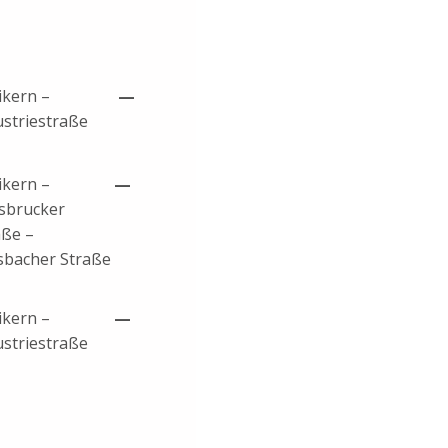
ikern –
—
ustriestraße
ikern –
—
sbrucker
aße –
sbacher Straße
ikern –
—
ustriestraße