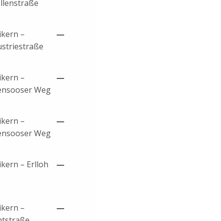
llenstraße
ikern –
—
ustriestraße
ikern –
—
ensooser Weg
ikern –
—
ensooser Weg
ikern – Erlloh
—
ikern –
—
ntstraße