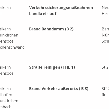
eikern
Verkehrssicherungsmaßnahmen
Neu
i
Landkreislauf
Hir
eikern
Brand Bahndamm (B 2)
Bah
unkirchen
Nür
tensoos
Sch
ichenschwand
eikern
Straße reinigen (THL 1)
St 
tensoos
eikern
Brand Verkehr außerorts ( B 3)
St2
llhofen
Rol
unkirchen
rsbach