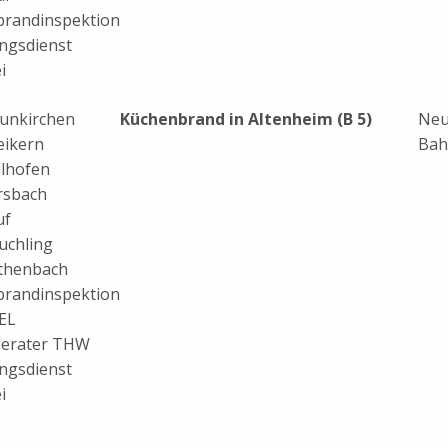
brandinspektion
ngsdienst
i
unkirchen
Küchenbrand in Altenheim (B 5)
Neu
eikern
Bah
llhofen
rsbach
uf
uchling
thenbach
brandinspektion
EL
berater THW
ngsdienst
i