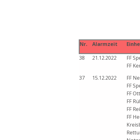
Nr.
Alarmzeit
Einhe
38
21.12.2022
FF Sp
FF Ke
37
15.12.2022
FF Ne
FF Sp
FF Ot
FF Rü
FF Re
FF He
Kreis
Rettu