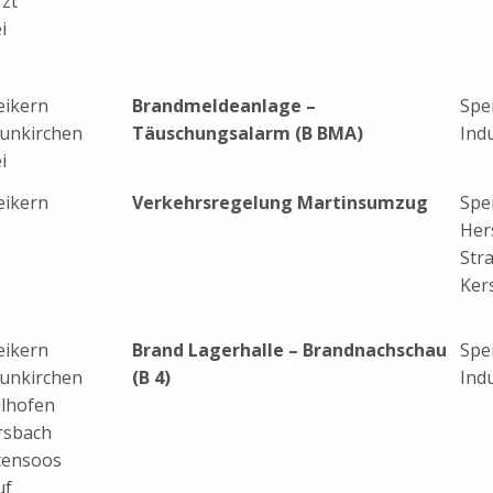
zt
i
eikern
Brandmeldeanlage –
Spe
unkirchen
Täuschungsalarm (B BMA)
Ind
i
eikern
Verkehrsregelung Martinsumzug
Spe
Her
Str
Ker
eikern
Brand Lagerhalle – Brandnachschau
Spe
unkirchen
(B 4)
Ind
llhofen
rsbach
tensoos
uf