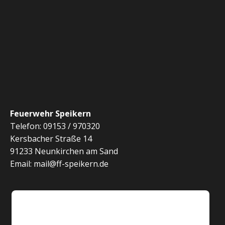
c
n
h
S
t
e
u
n
c
-
h
N
Feuerwehr Speikern
a
e
Telefon: 09153 / 970320
Kersbacher Straße 14
v
u
91233 Neunkirchen am Sand
i
Email: mail@ff-speikern.de
n
g
d
a
t
A