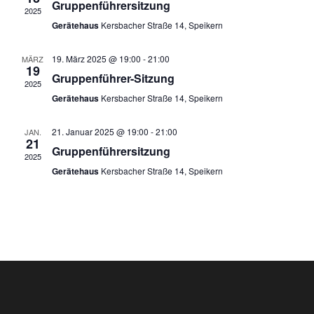
Gruppenführersitzung
a
ä
n
2025
h
Gerätehaus
Kersbacher Straße 14, Speikern
s
l
n
e
t
19. März 2025 @ 19:00
-
21:00
n
MÄRZ
s
19
.
Gruppenführer-Sitzung
a
2025
t
Gerätehaus
Kersbacher Straße 14, Speikern
l
a
t
21. Januar 2025 @ 19:00
-
21:00
JAN.
21
Gruppenführersitzung
u
l
2025
Gerätehaus
Kersbacher Straße 14, Speikern
n
t
g
u
A
n
n
s
g
i
e