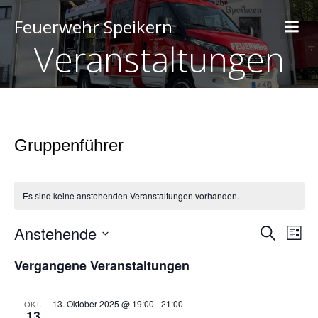
Feuerwehr Speikern
Veranstaltungen
Gruppenführer
Es sind keine anstehenden Veranstaltungen vorhanden.
Anstehende
V
V
S
L
u
D
i
e
c
e
Vergangene Veranstaltungen
a
s
h
t
t
r
e
u
e
r
m
a
13. Oktober 2025 @ 19:00
-
21:00
OKT.
13
w