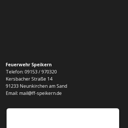
c
n
h
S
t
e
u
n
c
-
h
N
Feuerwehr Speikern
a
e
Telefon: 09153 / 970320
Kersbacher Straße 14
v
u
91233 Neunkirchen am Sand
i
Email: mail@ff-speikern.de
n
g
d
a
t
A