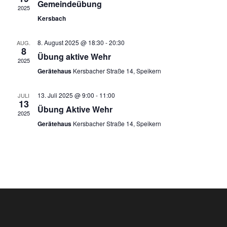
Gemeindeübung
a
ä
n
2025
h
Kersbach
s
l
n
e
t
8. August 2025 @ 18:30
-
20:30
n
AUG.
s
8
.
Übung aktive Wehr
a
2025
t
Gerätehaus
Kersbacher Straße 14, Speikern
l
a
t
13. Juli 2025 @ 9:00
-
11:00
JULI
13
Übung Aktive Wehr
u
l
2025
Gerätehaus
Kersbacher Straße 14, Speikern
n
t
g
u
A
n
n
s
g
i
e