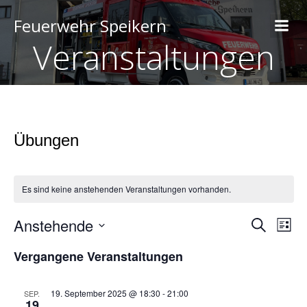
Feuerwehr Speikern
Veranstaltungen
Übungen
Es sind keine anstehenden Veranstaltungen vorhanden.
Anstehende
V
V
S
L
u
D
i
e
c
e
Vergangene Veranstaltungen
a
s
h
t
t
r
e
u
e
r
m
a
19. September 2025 @ 18:30
-
21:00
SEP.
19
w