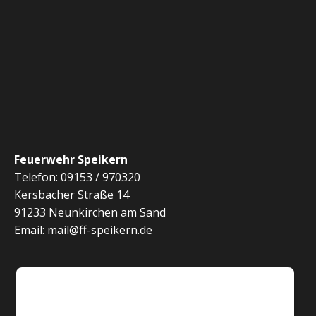
c
n
h
S
t
e
u
n
c
-
h
N
Feuerwehr Speikern
a
e
Telefon: 09153 / 970320
Kersbacher Straße 14
v
u
91233 Neunkirchen am Sand
i
Email: mail@ff-speikern.de
n
g
d
a
t
A