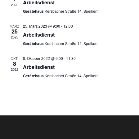
Arbeitsdienst
a
ä
n
2023
h
Gerätehaus
Kersbacher Straße 14, Speikern
s
l
n
e
t
25. März 2023 @ 9:00
-
12:00
n
MÄRZ
s
25
.
Arbeitsdienst
a
2023
t
Gerätehaus
Kersbacher Straße 14, Speikern
l
a
t
8. Oktober 2022 @ 9:00
-
11:30
OKT.
8
Arbeitsdienst
u
l
2022
Gerätehaus
Kersbacher Straße 14, Speikern
n
t
g
u
A
n
n
s
g
i
e