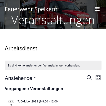
Feuerwehr Speikern
Veranstaltungen
Arbeitsdienst
Es sind keine anstehenden Veranstaltungen vorhanden.
Anstehende
V
V
S
L
u
D
i
e
c
e
Vergangene Veranstaltungen
a
s
h
t
t
r
e
u
e
r
m
a
7. Oktober 2023 @ 9:00
-
12:00
OKT.
7
w