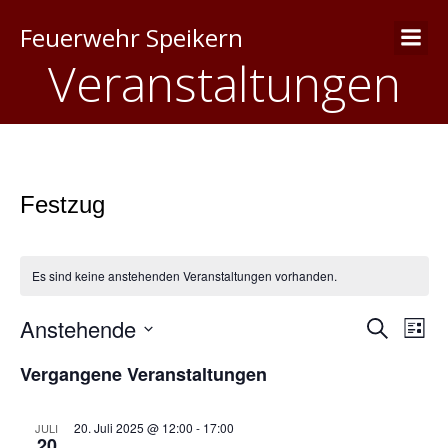
Feuerwehr Speikern
Veranstaltungen
Festzug
Es sind keine anstehenden Veranstaltungen vorhanden.
Anstehende
V
V
S
L
u
D
i
e
c
e
Vergangene Veranstaltungen
a
s
h
t
t
r
e
u
e
r
m
a
20. Juli 2025 @ 12:00
-
17:00
JULI
20
w