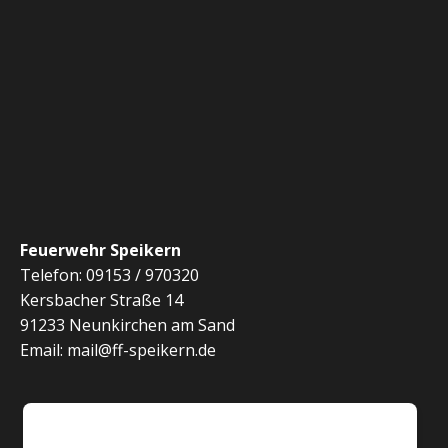
c
n
h
S
t
e
u
n
c
-
h
N
a
e
Feuerwehr Speikern
Telefon: 09153 / 970320
v
u
Kersbacher Straße 14
i
91233 Neunkirchen am Sand
n
g
Email: mail@ff-speikern.de
d
a
t
A