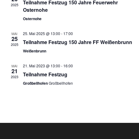
Teilnahme Festzug 150 Jahre Feuerwehr
a
ä
n
2025
Osternohe
h
s
l
n
Osternohe
e
t
n
s
.
25. Mai 2025 @ 13:00
-
17:00
MAI
a
25
Teilnahme Festzug 150 Jahre FF Weißenbrunn
t
2025
l
Weißenbrunn
a
t
21. Mai 2023 @ 13:00
-
16:00
MAI
u
l
21
Teilnahme Festzug
2023
n
t
Großbellhofen
Großbellhofen
g
u
A
n
n
s
g
i
e