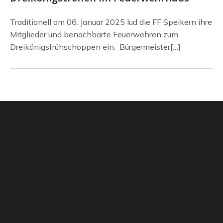
Traditionell am 06. Januar 2025 lud die FF Speikern ihre
Mitglieder und benachbarte Feuerwehren zum
Dreikönigsfrühschoppen ein. Bürgermeister[…]