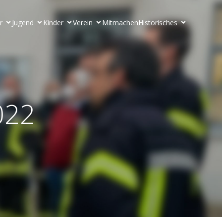
r
Jugend
Kinder
Verein
Mitmachen
Historisches
022