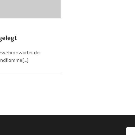
gelegt
erwehranwärter der
gendflamme[…]