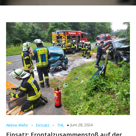
-
-
Juni 28, 2024
Aktive Wehr
Einsatz
THL
Einsatz: Frontalzusammenstoß auf der