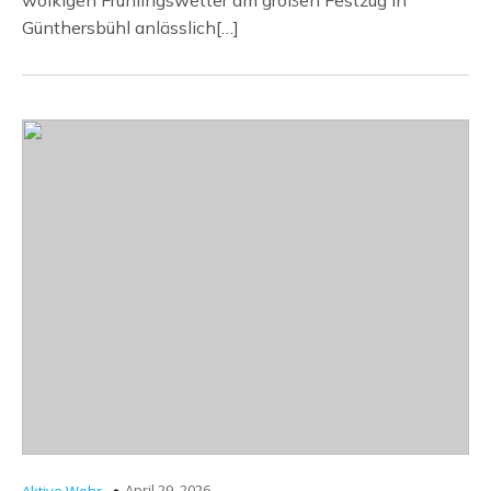
wolkigen Frühlingswetter am großen Festzug in
Günthersbühl anlässlich[…]
April 29, 2026