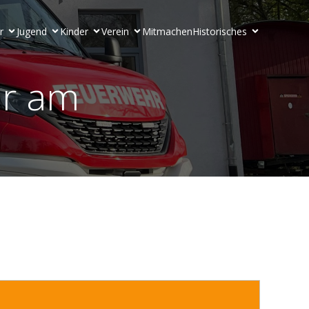
r
Jugend
Kinder
Verein
Mitmachen
Historisches
er am