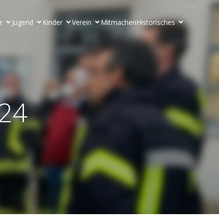
r
Jugend
Kinder
Verein
Mitmachen
Historisches
024