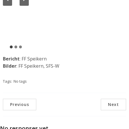
Bericht
: FF Speikern
Bilder
: FF Speikern, SFS-W
Tags:
No tags
Previous
Next
No responses yet