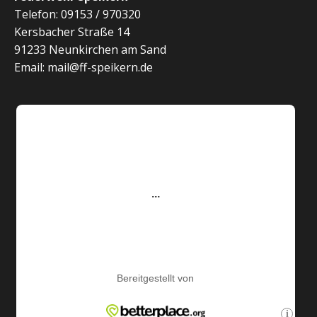
Telefon: 09153 / 970320
Kersbacher Straße 14
91233 Neunkirchen am Sand
Email: mail@ff-speikern.de